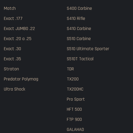
Match
S400 Carbine
Exact .177
S410 Rifle
Exact JUMBO .22
S410 Carbine
Exact .20 a .25
S510 Carbine
Exact .30
S510 Ultimate Sporter
Exact .35
S510T Tactical
Straton
TDR
Predator Polymag
TX200
Ultra Shock
TX200HC
Pro Sport
HFT 500
FTP 900
GALAHAD