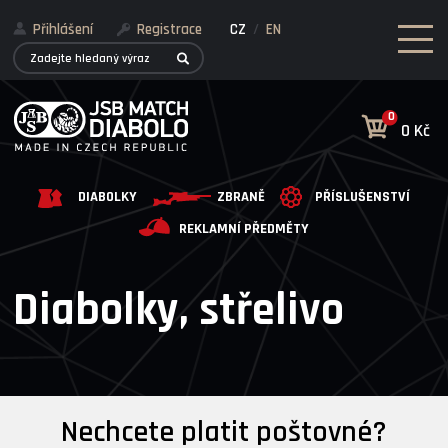
Přihlášení
Registrace
CZ
/
EN
0
0 Kč
DIABOLKY
ZBRANĚ
PŘÍSLUŠENSTVÍ
REKLAMNÍ PŘEDMĚTY
Diabolky, střelivo
Nechcete platit poštovné?