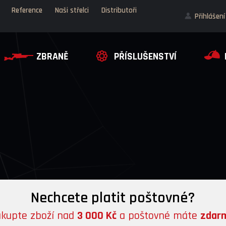
Reference
Naši střelci
Distributoři
Přihlášení
ZBRANĚ
PŘÍSLUŠENSTVÍ
Nechcete platit poštovné?
kupte zboží nad
3 000 Kč
a poštovné máte
zdar