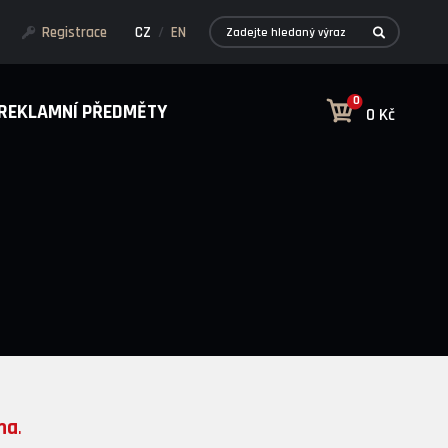
Registrace
CZ
/
EN
0
REKLAMNÍ PŘEDMĚTY
0 Kč
ma
.