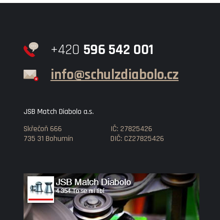
+420
596 542 001
info@schulzdiabolo.cz
JSB Match Diabolo a.s.
Skřečoň 666
IČ: 27825426
735 31 Bohumín
DIČ: CZ27825426