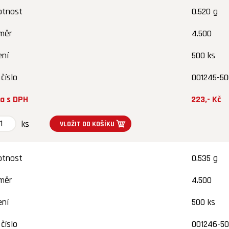
tnost
0.520 g
měr
4.500
ení
500 ks
 číslo
001245-50
a s DPH
223,- Kč
ks
tnost
0.535 g
měr
4.500
ení
500 ks
 číslo
001246-5