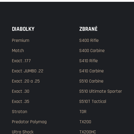
DIABOLKY
ZBRANĚ
Premium
S400 Rifle
Match
S400 Carbine
Exact .177
S410 Rifle
Exact JUMBO .22
S410 Carbine
Exact .20 a .25
S510 Carbine
Exact .30
S510 Ultimate Sporter
Exact .35
S510T Tactical
Straton
TDR
Predator Polymag
TX200
Ultra Shock
TX200HC