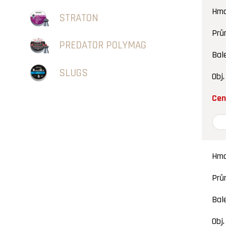
Hmo
STRATON
Prů
PREDATOR POLYMAG
Bal
SLUGS
Obj.
Cen
Hmo
Prů
Bal
Obj.