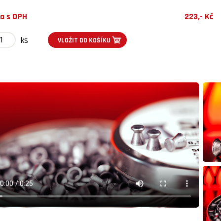
a s DPH
223,- Kč
ks