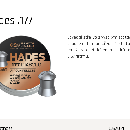
des .177
Lovecké střelivo s vysokým zastav
snadné deformaci přední části dia
množství kinetické energie. Urče
0,67 gramu.
tnost
0.670 g