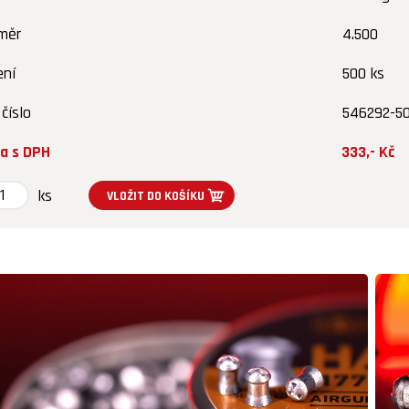
měr
4.500
ení
500 ks
 číslo
546292-5
a s DPH
333,- Kč
ks