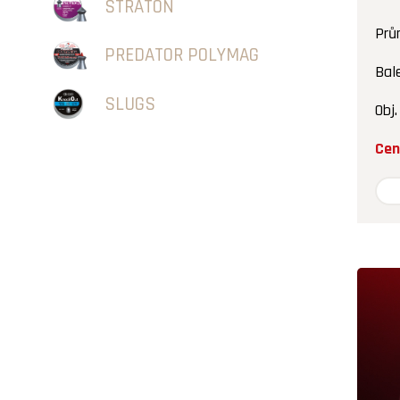
STRATON
Prů
PREDATOR POLYMAG
Bal
SLUGS
Obj.
Cen