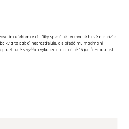
ovacím efektem v cíli. Díky speciálně tvarované hlavě dochází k
bolky a ta pak cíl neprostřeluje, ale předá mu maximální
no pro zbraně s vyšším výkonem, minimálně 16 joulů. Hmotnost