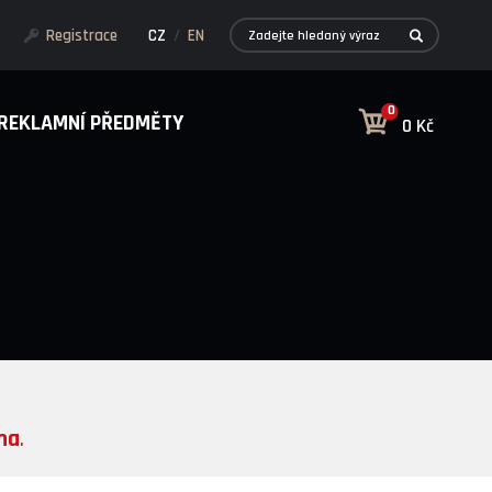
Registrace
CZ
/
EN
0
REKLAMNÍ PŘEDMĚTY
0 Kč
ma
.